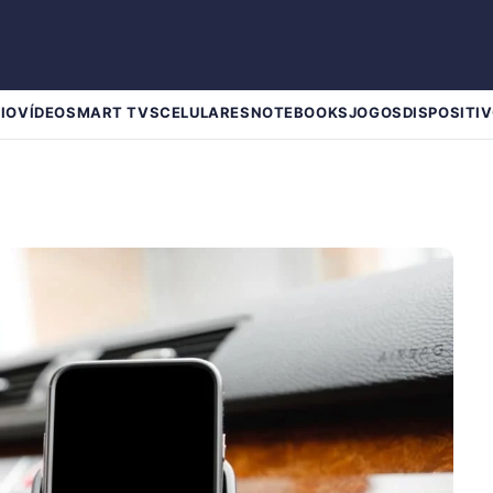
IO
VÍDEO
SMART TVS
CELULARES
NOTEBOOKS
JOGOS
DISPOSITIV