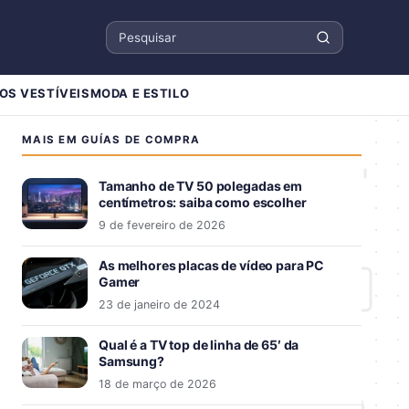
Pesquisar
OS VESTÍVEIS
MODA E ESTILO
MAIS EM GUÍAS DE COMPRA
Tamanho de TV 50 polegadas em
centímetros: saiba como escolher
9 de fevereiro de 2026
As melhores placas de vídeo para PC
Gamer
23 de janeiro de 2024
Qual é a TV top de linha de 65′ da
Samsung?
18 de março de 2026