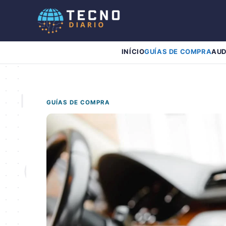
Pular
para
o
conteúdo
INÍCIO
GUÍAS DE COMPRA
AUD
GUÍAS DE COMPRA