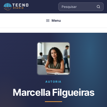
Pular
para
Pesquisar
o
Menu
conteúdo
AUTORIA
Marcella Filgueiras