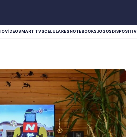
IO
VÍDEO
SMART TVS
CELULARES
NOTEBOOKS
JOGOS
DISPOSITIV