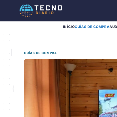
Pular
para
o
conteúdo
INÍCIO
GUÍAS DE COMPRA
AUD
GUÍAS DE COMPRA