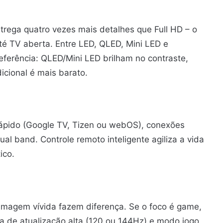
ntrega quatro vezes mais detalhes que Full HD – o
até TV aberta. Entre LED, QLED, Mini LED e
ferência: QLED/Mini LED brilham no contraste,
icional é mais barato.
ápido (Google TV, Tizen ou webOS), conexões
al band. Controle remoto inteligente agiliza a vida
ico.
imagem vívida fazem diferença. Se o foco é game,
a de atualização alta (120 ou 144Hz) e modo jogo.