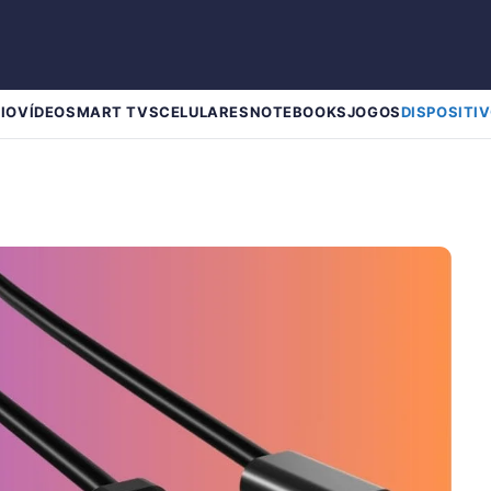
IO
VÍDEO
SMART TVS
CELULARES
NOTEBOOKS
JOGOS
DISPOSITIV